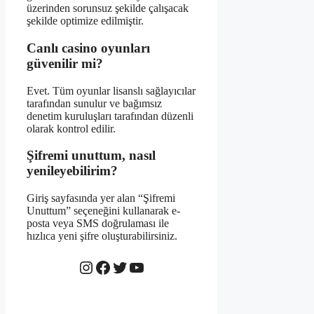
üzerinden sorunsuz şekilde çalışacak
şekilde optimize edilmiştir.
Canlı casino oyunları
güvenilir mi?
Evet. Tüm oyunlar lisanslı sağlayıcılar
tarafından sunulur ve bağımsız
denetim kuruluşları tarafından düzenli
olarak kontrol edilir.
Şifremi unuttum, nasıl
yenileyebilirim?
Giriş sayfasında yer alan “Şifremi
Unuttum” seçeneğini kullanarak e-
posta veya SMS doğrulaması ile
hızlıca yeni şifre oluşturabilirsiniz.
Instagram
Facebook
Twitter
YouTube