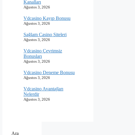
Kanalları
Ağustos 3, 2026
Vdcasino Kayıp Bonusu
Ağustos 3, 2026
Sağlam Casino Siteleri
Ağustos 3, 2026
Vdcasino Çevrimsiz
Bonusları
Ağustos 3, 2026
Vdcasino Deneme Bonusu
Ağustos 3, 2026
Vdcasino Avantajları
Nelerdir
Ağustos 3, 2026
Ara