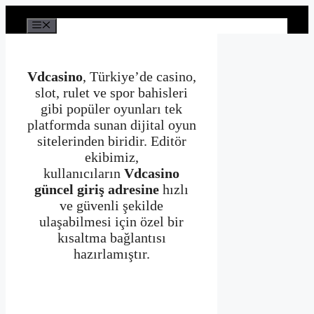
İçeriğe
atla
Menü
Vdcasino
, Türkiye’de casino,
slot, rulet ve spor bahisleri
gibi popüler oyunları tek
platformda sunan dijital oyun
sitelerinden biridir. Editör
ekibimiz,
kullanıcıların
Vdcasino
güncel giriş adresine
hızlı
ve güvenli şekilde
ulaşabilmesi için özel bir
kısaltma bağlantısı
hazırlamıştır.