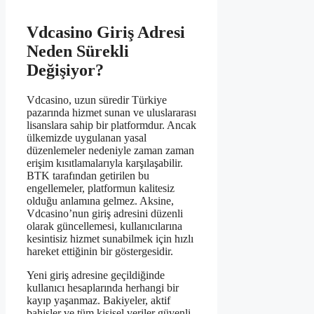
Vdcasino Giriş Adresi
Neden Sürekli
Değişiyor?
Vdcasino, uzun süredir Türkiye
pazarında hizmet sunan ve uluslararası
lisanslara sahip bir platformdur. Ancak
ülkemizde uygulanan yasal
düzenlemeler nedeniyle zaman zaman
erişim kısıtlamalarıyla karşılaşabilir.
BTK tarafından getirilen bu
engellemeler, platformun kalitesiz
olduğu anlamına gelmez. Aksine,
Vdcasino’nun giriş adresini düzenli
olarak güncellemesi, kullanıcılarına
kesintisiz hizmet sunabilmek için hızlı
hareket ettiğinin bir göstergesidir.
Yeni giriş adresine geçildiğinde
kullanıcı hesaplarında herhangi bir
kayıp yaşanmaz. Bakiyeler, aktif
bahisler ve tüm kişisel veriler güvenli