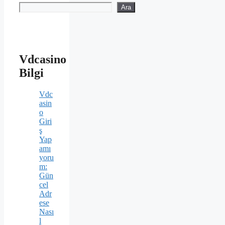
Ara
Vdcasino
Bilgi
Vdc
asin
o
Giri
ş
Yap
amı
yoru
m:
Gün
cel
Adr
ese
Nası
l