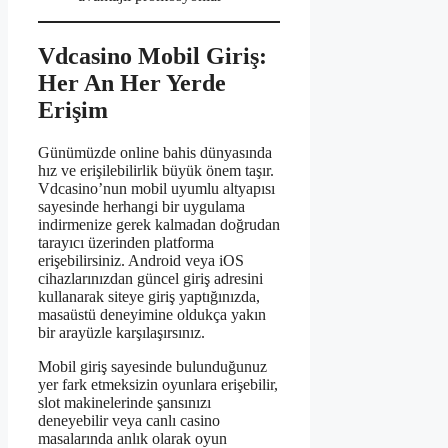
Vdcasino Mobil Giriş:
Her An Her Yerde
Erişim
Günümüzde online bahis dünyasında
hız ve erişilebilirlik büyük önem taşır.
Vdcasino’nun mobil uyumlu altyapısı
sayesinde herhangi bir uygulama
indirmenize gerek kalmadan doğrudan
tarayıcı üzerinden platforma
erişebilirsiniz. Android veya iOS
cihazlarınızdan güncel giriş adresini
kullanarak siteye giriş yaptığınızda,
masaüstü deneyimine oldukça yakın
bir arayüzle karşılaşırsınız.
Mobil giriş sayesinde bulunduğunuz
yer fark etmeksizin oyunlara erişebilir,
slot makinelerinde şansınızı
deneyebilir veya canlı casino
masalarında anlık olarak oyun